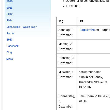
JedeR ist für seinen Auftritt selbs
2010
Ho ho ho!
2011
2012
2014
Tag
Ort
Lömuweika - Was'n das?
Sonntag, 1.
Burgkstraße
39, Bürgers
Archiv
Dezember
2013
Montag, 2.
Facebook
Dezember
Blog
Dienstag, 3.
More
Dezember
Mittwoch, 4.
Schwarzer Salon
Dezember
Kino in der Fabrik,
Tharandter Straße 33
19.00 Uhr
Donnerstag,
Emil-Überall-Straße 20,
5.
20 Uhr
Dezember