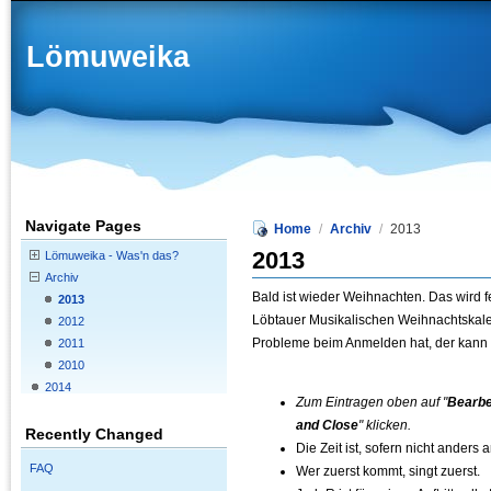
Lömuweika
Navigate Pages
Home
/
Archiv
/
2013
2013
Lömuweika - Was'n das?
Archiv
Bald ist wieder Weihnachten. Das wird 
2013
Löbtauer Musikalischen Weihnachtskalen
2012
Probleme beim Anmelden hat, der kann
2011
2010
2014
Zum Eintragen oben auf "
Bearbe
and Close
" klicken.
Recently Changed
Die Zeit ist, sofern nicht anders
FAQ
Wer zuerst kommt, singt zuerst.